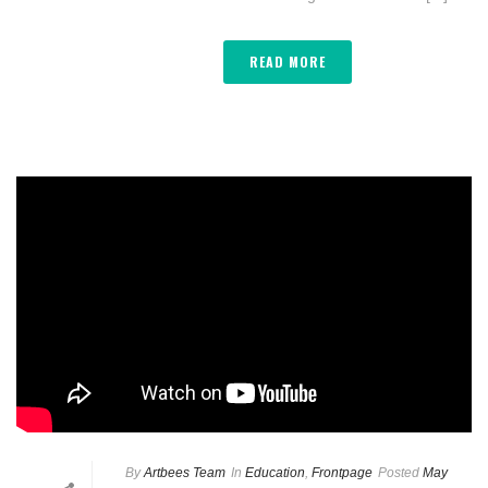
READ MORE
By
Artbees Team
In
Education
,
Frontpage
Posted
May