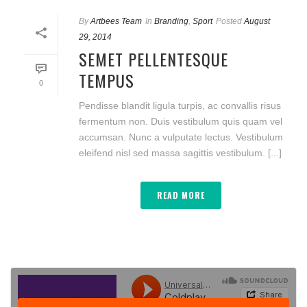
By
Artbees Team
In
Branding
,
Sport
Posted
August
29, 2014
SEMET PELLENTESQUE
TEMPUS
0
Pendisse blandit ligula turpis, ac convallis risus
fermentum non. Duis vestibulum quis quam vel
accumsan. Nunc a vulputate lectus. Vestibulum
eleifend nisl sed massa sagittis vestibulum. [...]
READ MORE