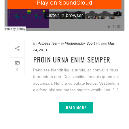
By
Artbees Team
In
Photography
,
Sport
Posted
May
24, 2013
PROIN URNA ENIM SEMPER
0
Pendisse blandit ligula turpis, ac convallis risus
fermentum non. Duis vestibulum quis quam vel
accumsan. Nunc a vulputate lectus. Vestibulum
eleifend nisl sed massa sagittis vestibulum. [...]
READ MORE