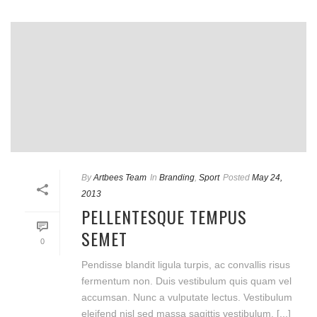
By
Artbees Team
In
Branding
,
Sport
Posted
May 24,
2013
PELLENTESQUE TEMPUS
SEMET
0
Pendisse blandit ligula turpis, ac convallis risus
fermentum non. Duis vestibulum quis quam vel
accumsan. Nunc a vulputate lectus. Vestibulum
eleifend nisl sed massa sagittis vestibulum. [...]