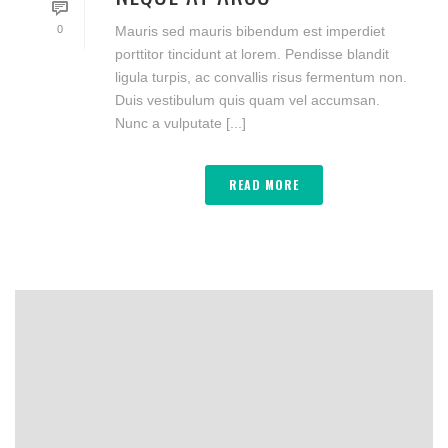
0
Mauris sed mauris bibendum est imperdiet
porttitor tincidunt at lorem. Pendisse blandit
ligula turpis, ac convallis risus fermentum non.
Duis vestibulum quis quam vel accumsan.
Nunc a vulputate [...]
READ MORE