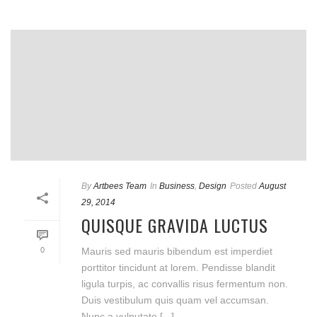
By
Artbees Team
In
Business
,
Design
Posted
August
29, 2014
QUISQUE GRAVIDA LUCTUS
0
Mauris sed mauris bibendum est imperdiet
porttitor tincidunt at lorem. Pendisse blandit
ligula turpis, ac convallis risus fermentum non.
Duis vestibulum quis quam vel accumsan.
Nunc a vulputate [...]